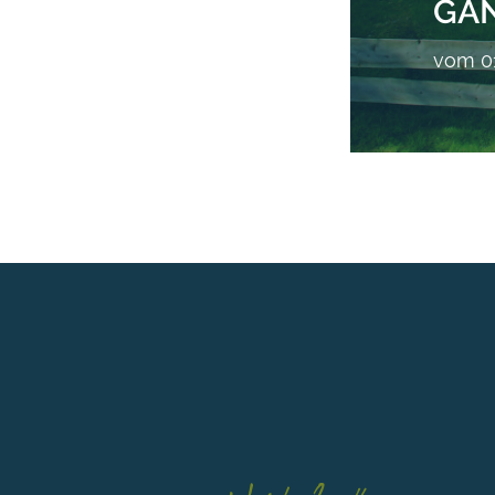
GA
vom 01