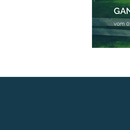
GA
vom 01