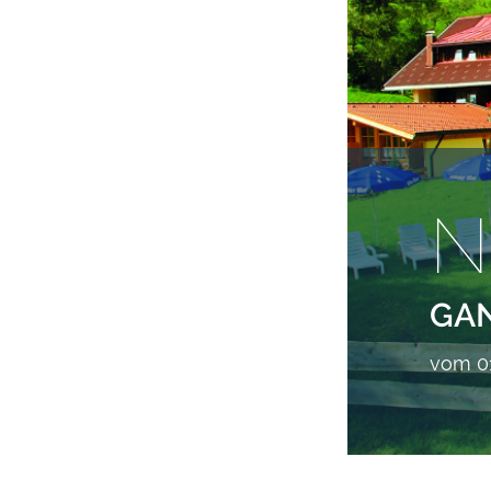
N
GA
vom 01