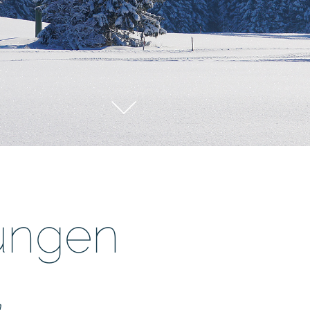
tungen
n