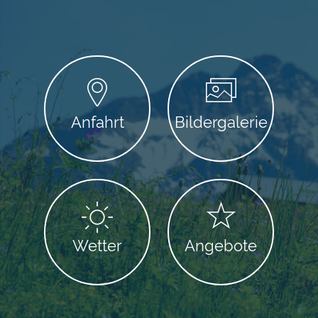
Abendessen
Sie haben die Möglichkeit jeden Abend,
außer sonntags, ein frisch zubereitetes
Abendessen zu genießen. Wir servieren das
Abendessen um 18.30 Uhr.
Anfahrt
Bildergalerie
Rauchen
Wir sind ein nichtraucherfreundliches Hotel!
In unseren Gasträumen, Zimmern und
Ferienwohnungen darf nicht geraucht
werden. Aschenbecher stehen auf der
überdachten Terrasse des Gastraumes und
auf den Balkonen der Zimmer und
Wetter
Angebote
Ferienwohnungen zur Verfügung.
Anreise
Die Zimmer und Ferienwohnungen sind ab