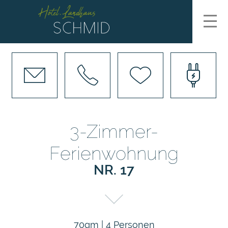
direkt zur Navigation
direkt zum Inhalt
3-Zimmer-
Ferienwohnung
NR. 17
70qm | 4 Personen