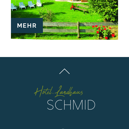
Bezahlen können Sie bei uns mit EC-Karte
oder bar, wir akzeptieren leider keine
Kreditkarte.
MEHR
Stornierung
Bis 21 Tage vor Anreise kann kostenlos
storniert werden.
Reiserücktritt
Wir empfehlen unseren Gästen den
Abschluss einer Reiserücktrittsversicherung.